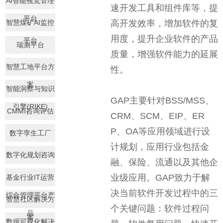
AI智能视觉管理
速开发工具和组件库等，提
平台
高开发效率，增加软件的复
智慧煤矿AI监控
用度，提升企业软件的产品
平台
瑞测平台
质量，增强软件能力的延展
智慧工地平台方
性。
案
智能洞察与知识
GAP主要针对BSS/MSS、
引擎(RIKE)
CMMI咨询评估
CRM、SCM、EIP、ER
P、OA等应用领域进行设
数字孪生工厂
计规划，应用行业包括金
数字化规划咨询
融、保险、流通以及其他企
业级应用。GAP致力于解
基金行业IT运营
决当前软件开发过程中的三
综合管理平台产
智慧社区解决方
个关键问题：软件过程问
品
案
数据可视化解决