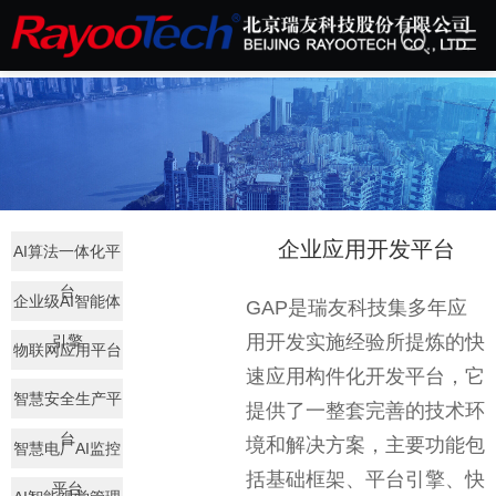
企业应用开发平
企业应用开发平台
AI算法一体化平
台
企业级AI智能体
GAP是瑞友科技集多年应
台
用开发实施经验所提炼的快
引擎
物联网应用平台
速应用构件化开发平台，它
智慧安全生产平
提供了一整套完善的技术环
台
境和解决方案，主要功能包
智慧电厂AI监控
括基础框架、平台引擎、快
平台