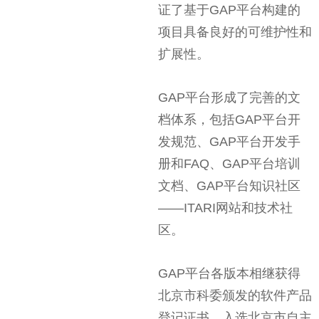
证了基于GAP平台构建的
项目具备良好的可维护性和
扩展性。
GAP平台形成了完善的文
档体系，包括GAP平台开
发规范、GAP平台开发手
册和FAQ、GAP平台培训
文档、GAP平台知识社区
——ITARI网站和技术社
区。
GAP平台各版本相继获得
北京市科委颁发的软件产品
登记证书，入选北京市自主